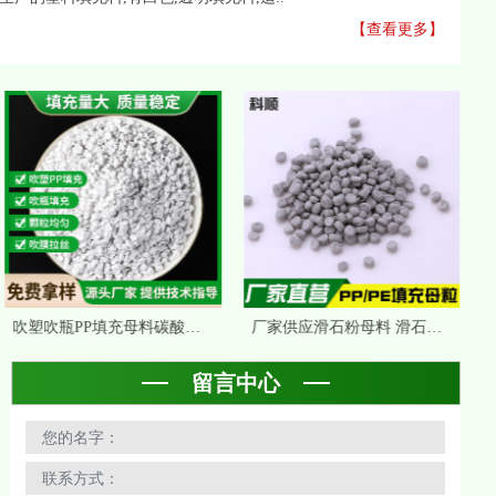
【查看更多】
吹塑吹瓶PP填充母料碳酸钙PP吹塑填充母料瓶子专用PE填充母粒批发
厂家供应滑石粉母料 滑石粉填充母粒 PE补强增硬母料增刚PP填充料
留言中心