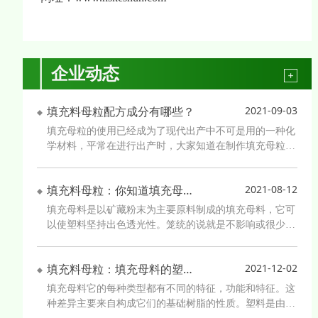
企业动态
填充料母粒配方成分有哪些？
2021-09-03
填充母粒的使用已经成为了现代出产中不可是用的一种化
学材料，平常在进行出产时，大家知道在制作填充母粒时
都有哪些配方吗，下面一齐了解一下吧1、载体树脂聚烯
烃填充母粒的使用功能和成本重要取决于载体树脂，一般
填充料母粒：你知道填充母料增白剂的使用方法吗？
2021-08-12
依据母料的用处不同，载体树脂一般含量为10%~20%。
聚烯烃填充母粒所用载体树脂应当与所填充的塑料基
吹膜透明填充母料 塑料透明薄膜母料 拉丝母料 玩具填充料 pe胶粒
填充母料是以矿藏粉末为主要原料制成的填充母料，它可
以使塑料坚持出色透光性。笼统的说就是不影响或很少影
响塑料透光性的填充母料称之为透明母料。透明母料是以
聚乙烯树脂、透明填充料为主要原料经挤出造粒加工而成
填充料母粒：填充母料的塑料的成分实际上来自大自然
2021-12-02
的一种功用母料。增加份额的该母料到薄膜制品、片材制
品、注塑制品等产品中，对制品外观、物性基本
填充母料它的每种类型都有不同的特征，功能和特征。这
种差异主要来自构成它们的基础树脂的性质。塑料是由有